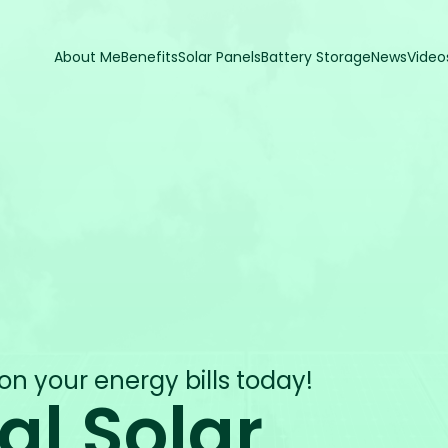
About Me
Benefits
Solar Panels
Battery Storage
News
Video
 on your energy bills today!
l Solar